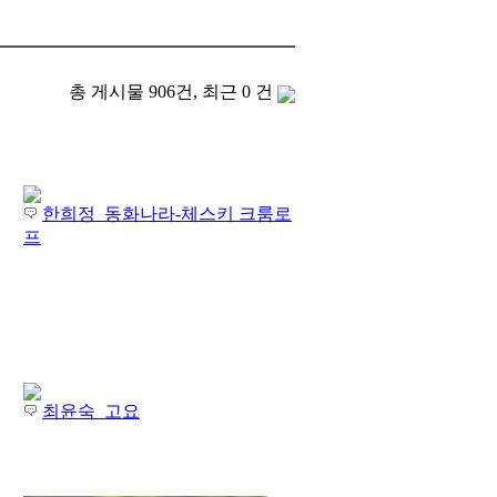
총 게시물 906건, 최근 0 건
한희정_동화나라-체스키 크룸로
프
최윤숙_고요