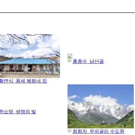
홍종수_남산골
황연식_풍세 복희네 집
한소영_생명의 빛
최희자_우쉬굴리 수도원