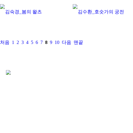
김숙경_봄의 왈츠
김수환_호숫가의 궁전
처음
1
2
3
4
5
6
7
8
9
10
다음
맨끝