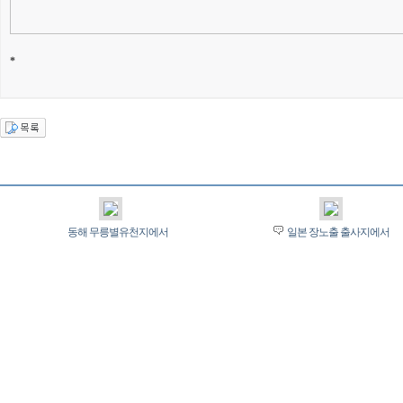
*
동해 무릉별유천지에서
일본 장노출 출사지에서