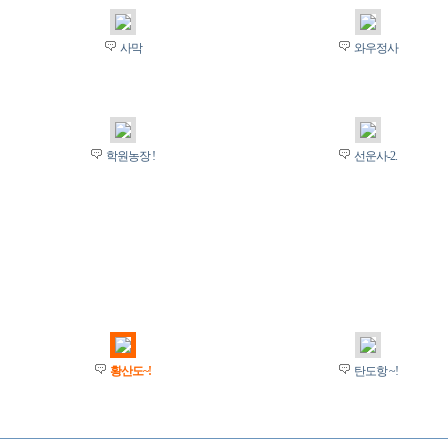
사막
와우정사
학원농장 !
선운사-2.
황산도~!
탄도항 ~!